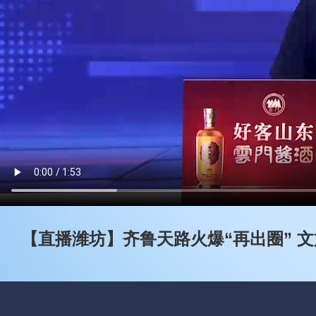
【直播潍坊】齐鲁天路火爆“再出圈” 文