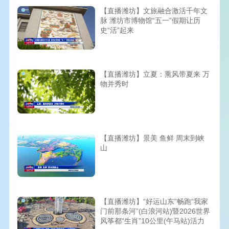
【直播潍坊】文旅融合激活千年文
脉 潍坊市博物馆“五一”假期让历
史“活”起来
【直播潍坊】立夏：熏风带夏来 万
物并秀时
【直播潍坊】景美 鱼鲜 周末到峡
山
【直播潍坊】“好运山东”畅跑“我家
门前那条河”(白浪河站)暨2026世界
风筝都“生肖”10公里(午马站)活力