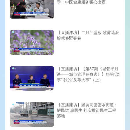
季：中医健康服务暖心出圈
【直播潍坊】二月兰盛放 紫雾花浪
绘就乡野春卷
【直播潍坊】【第87期《城管半月
谈——城市管理在身边》】您的“琐
事” 我的“头等大事”（上）
【直播潍坊】潍坊高密密水街道：
解民忧 惠民生 扎实推进民生工程
落地