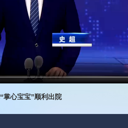
克“掌心宝宝”顺利出院