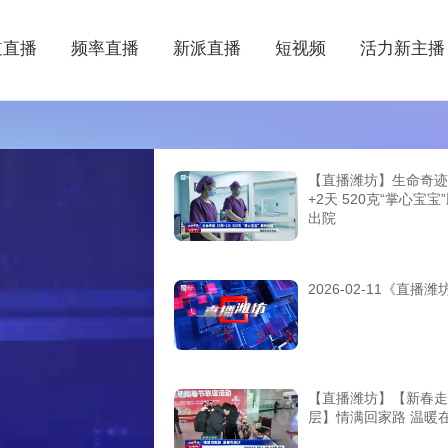
道直播
频率直播
新派直播
短视频
活力新主播
【直播潍坊】生命奇迹 
+2天 520克“掌心宝宝
出院
2026-02-11《直播潍
【直播潍坊】【新春走
层】情满回家路 温暖