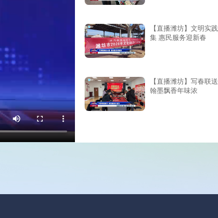
【直播潍坊】文明实践
集 惠民服务迎新春
【直播潍坊】写春联送
翰墨飘香年味浓