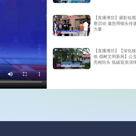
【直播潍坊】摄影短视
赛启动 邀您用镜头传
力量
【直播潍坊】【深化移
俗 倡树文明新风】公
亮相街头 低碳迎亲演
浪漫