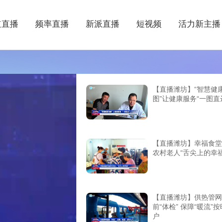
道直播
频率直播
新派直播
短视频
活力新主播
【直播潍坊】“智慧健
图”让健康服务“一图直
【直播潍坊】幸福食堂
农村老人“舌尖上的幸福
【直播潍坊】供热管网
前“体检” 保障“暖流”
户