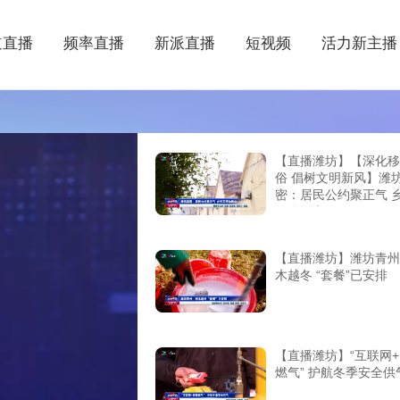
道直播
频率直播
新派直播
短视频
活力新主播
【直播潍坊】【深化移
俗 倡树文明新风】潍
密：居民公约聚正气 
明沁民心
【直播潍坊】潍坊青州
木越冬 “套餐”已安排
【直播潍坊】“互联网
燃气” 护航冬季安全供