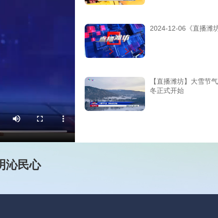
2024-12-06《直播潍
【直播潍坊】大雪节气
冬正式开始
明沁民心