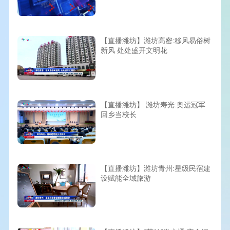
【直播潍坊】潍坊高密:移风易俗树
新风 处处盛开文明花
【直播潍坊】 潍坊寿光:奥运冠军
回乡当校长
【直播潍坊】潍坊青州:星级民宿建
设赋能全域旅游