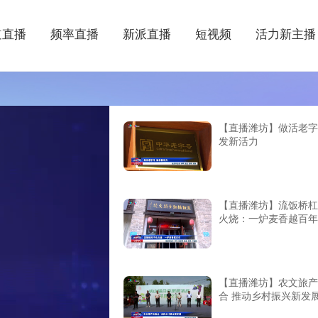
道直播
频率直播
新派直播
短视频
活力新主播
【直播潍坊】做活老字
发新活力
【直播潍坊】流饭桥杠
火烧：一炉麦香越百年
【直播潍坊】农文旅产
合 推动乡村振兴新发