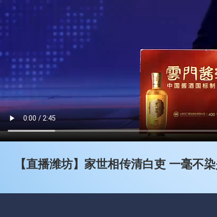
【直播潍坊】家世相传清白吏 一毫不染