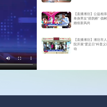
【直播潍坊】公益相亲
单身男女“搭鹊桥” 倡
婚俗新风尚
【直播潍坊】潍坊市人
院开展“爱足日”科普义
动