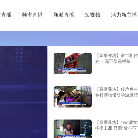
道直播
频率直播
新派直播
短视频
活力新主播
【直播潍坊】家世相传
吏 一毫不染是根基
【直播潍坊】传承乡村
乡村博物馆研学游进行
【直播潍坊】“95”后
拄拐上课 只因“放心不