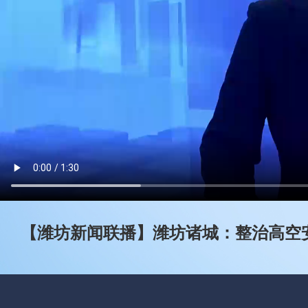
【潍坊新闻联播】潍坊诸城：整治高空安