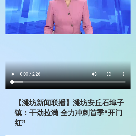
【潍坊新闻联播】潍坊安丘石埠子
镇：干劲拉满 全力冲刺首季“开门
红”