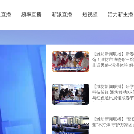
道直播
频率直播
新派直播
短视频
活力新主播
【潍坊新闻联播】新春
馆！潍坊市博物馆三馆
非遗民俗+沉浸体验 
味新玩法
【潍坊新闻联播】研学
科技传红 潍坊移动XR
与红色通讯展馆成春节
新地标
【潍坊新闻联播】“警
蓝”不打烊 守护万家团