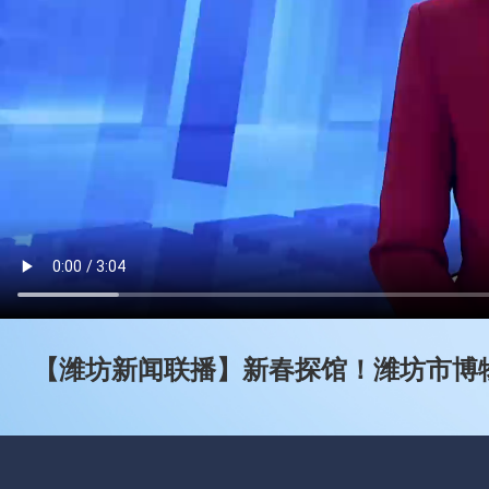
【潍坊新闻联播】新春探馆！潍坊市博物