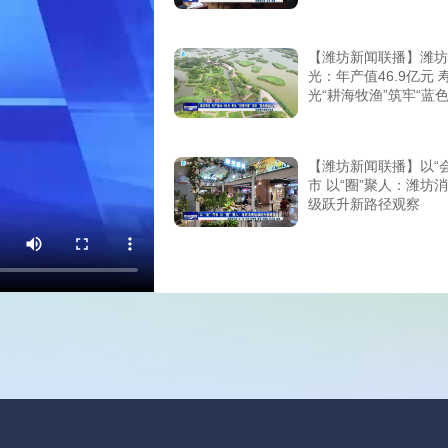
【潍坊新闻联播】潍坊
光：年产值46.9亿元 
光“耕海牧渔”筑牢“蓝色
【潍坊新闻联播】以“会
市 以“圈”聚人：潍坊
级跃升新路径观察