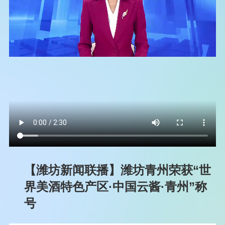
【潍坊新闻联播】潍坊青州荣获“世
界美酒特色产区·中国云酱·青州”称
号