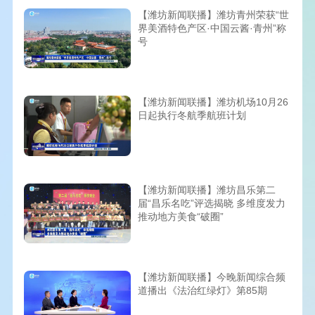
【潍坊新闻联播】潍坊青州荣获“世
界美酒特色产区·中国云酱·青州”称
号
【潍坊新闻联播】潍坊机场10月26
日起执行冬航季航班计划
【潍坊新闻联播】潍坊昌乐第二
届“昌乐名吃”评选揭晓 多维度发力
推动地方美食“破圈”
【潍坊新闻联播】今晚新闻综合频
道播出《法治红绿灯》第85期