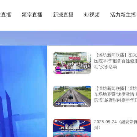
道直播
频率直播
新派直播
短视频
活力新主播
【潍坊新闻联播】阳光
医院举行“服务百姓健
动”义诊活动
【潍坊新闻联播】潍坊
车场地赛暨“速度激情 
滨海”越野时尚嘉年华
2025-09-24《潍坊新
播》