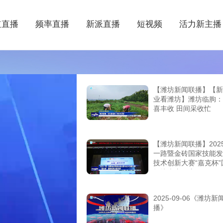
道直播
频率直播
新派直播
短视频
活力新主播
【潍坊新闻联播】【新
业看潍坊】潍坊临朐：
喜丰收 田间采收忙
【潍坊新闻联播】202
一路暨金砖国家技能发
技术创新大赛“嘉克杯”
焊接大赛开赛
2025-09-06《潍坊新
播》