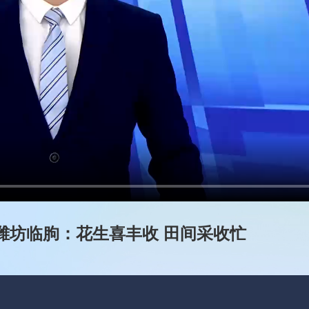
潍坊临朐：花生喜丰收 田间采收忙