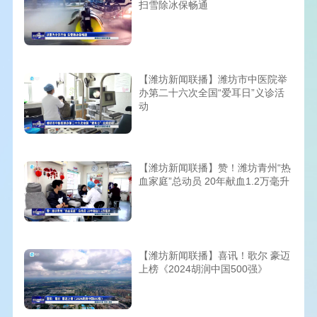
扫雪除冰保畅通
【潍坊新闻联播】潍坊市中医院举
办第二十六次全国“爱耳日”义诊活
动
【潍坊新闻联播】赞！潍坊青州“热
血家庭”总动员 20年献血1.2万毫升
【潍坊新闻联播】喜讯！歌尔 豪迈
上榜《2024胡润中国500强》