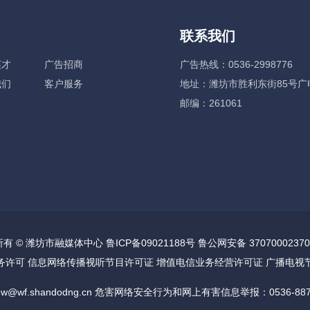
联系我们
英才
广告招商
广告热线：0536-2998776
我们
客户服务
地址：潍坊市胜利东街85号广
邮编：261061
有 © 潍坊市融媒体中心 鲁ICP备09021188号 鲁公网安备 37070002370
务许可 信息网络传播视听节目许可证 增值电信业务经营许可证 广播电视
w@wf.shandodng.cn 危害网络安全行为和网上有害信息举报：0536-8871632 