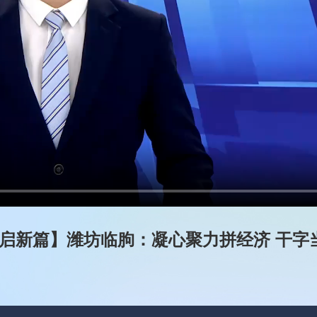
启新篇】潍坊临朐：凝心聚力拼经济 干字