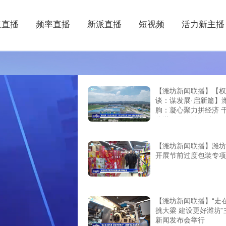
道直播
频率直播
新派直播
短视频
活力新主播
【潍坊新闻联播】【权
谈：谋发展·启新篇】
朐：凝心聚力拼经济 
头谋发展 奋力争当更
建设排头兵
【潍坊新闻联播】潍坊
开展节前过度包装专项
【潍坊新闻联播】“走
挑大梁 建设更好潍坊”
新闻发布会举行