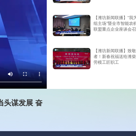
【潍坊新闻联播】“我
组主场”暨全市智能农
联盟重点企业座谈会召
【潍坊新闻联播】致敬
者！新春祝福送给潍柴
劳模工匠职工
当头谋发展 奋