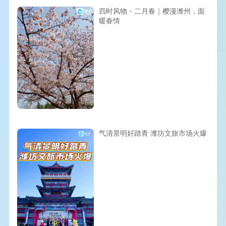
四时风物・二月春｜樱漫潍州，面
暖春情
气清景明好踏青 潍坊文旅市场火爆