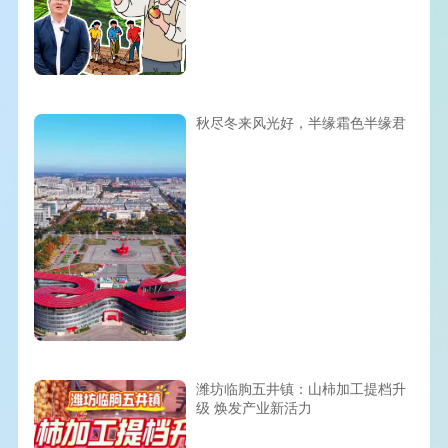
秋尽冬来风光好，半缘霜色半缘君
潍坊临朐五井镇：山柿加工提档升
级 焕发产业新活力