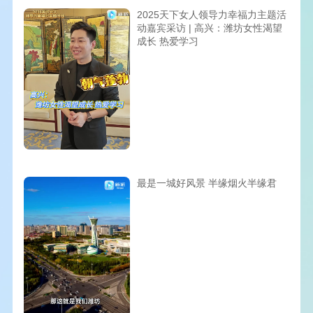
2025天下女人领导力幸福力主题活
动嘉宾采访 | 高兴：潍坊女性渴望
成长 热爱学习
最是一城好风景 半缘烟火半缘君