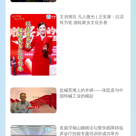
文润潍坊 凡人微光 | 王安康：以话
筒为笔 描绘家乡文化长卷
盐碱荒滩上的丰碑——张廷彦与中
国纯碱工业的崛起
首届浮烟山睡眠论坛暨失眠障碍临
床诊疗技能专题培训班成功举办