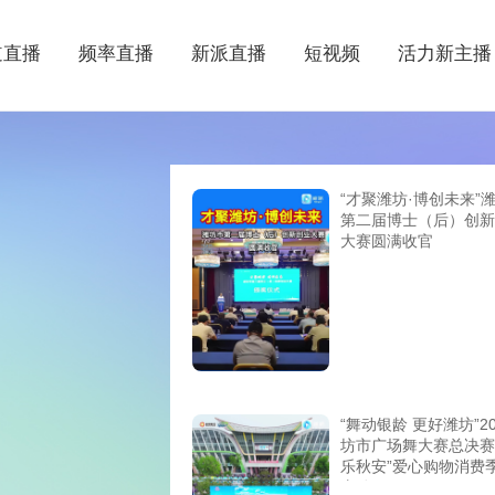
道直播
频率直播
新派直播
短视频
活力新主播
“才聚潍坊·博创未来”
第二届博士（后）创新
大赛圆满收官
“舞动银龄 更好潍坊”20
坊市广场舞大赛总决赛
乐秋安”爱心购物消费
启动