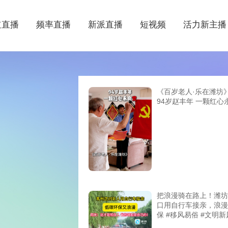
道直播
频率直播
新派直播
短视频
活力新主播
《百岁老人·乐在潍坊
94岁赵丰年 一颗红心
把浪漫骑在路上！潍坊
口用自行车接亲，浪漫
保 #移风易俗 #文明