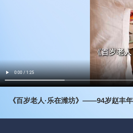
《百岁老人·乐在潍坊》——94岁赵丰年