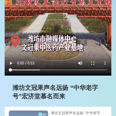
潍坊文冠果声名远扬 “中华老字
号”宏济堂慕名而来
潍坊文冠果声名远扬 “中华老字