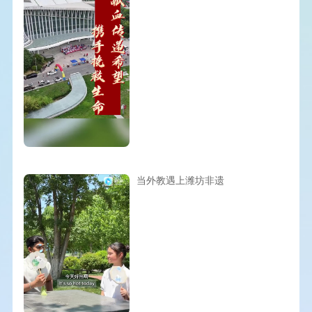
当外教遇上潍坊非遗