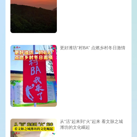
更好潍坊“村BA” 点燃乡村冬日激情
从“活”起来到“火”起来 看文脉之城
潍坊的文化崛起