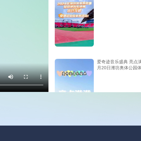
爱奇迹音乐盛典 亮点满
月20日潍坊奥体公园