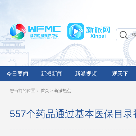
今日要闻
新派新闻
新派视频
观天下
您当前的位置：
首页
>
新派热点
557个药品通过基本医保目