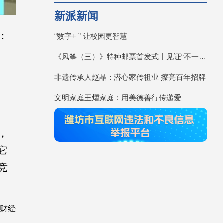
新派新闻
：
“数字+ ” 让校园更智慧
《风筝（三）》特种邮票首发式丨见证“不一YOUNG的潍坊”
非遗传承人赵晶：潜心家传祖业 擦亮百年招牌
文明家庭王熠家庭：用美德善行传递爱
，
它
竞
财经