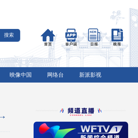
映像中国
网络台
新派影视
→