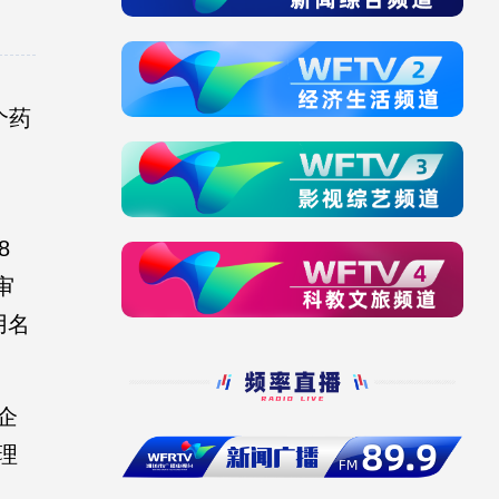
个药
8
审
用名
企
理