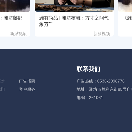
期：潍坊鄌郚
潍有尚品 | 潍坊核雕：方寸之间气
《潍
象万千
新派视频
新派视频
联系我们
英才
广告招商
广告热线：0536-2998776
我们
客户服务
地址：潍坊市胜利东街85号广
邮编：261061