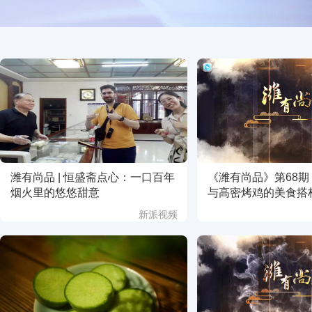
潍有尚品 | 恒盛斋点心：一口百年
《潍有尚品》第68
烟火里的悠悠甜意
与高密烤鸡的美食搭
新派视频