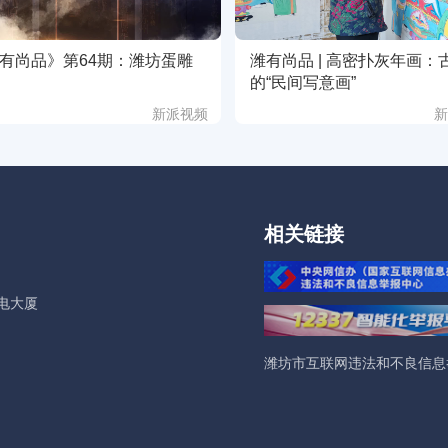
有尚品》第64期：潍坊蛋雕
潍有尚品 | 高密扑灰年画：
的“民间写意画”
新派视频
相关链接
电大厦
潍坊市互联网违法和不良信息