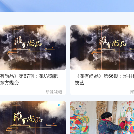
有尚品》第67期：潍坊鹅肥
《潍有尚品》第66期：潍县
东方蝶变
技艺
新派视频