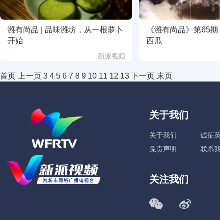
潍有尚品 | 品味潍坊，从一根萝卜
《潍有尚品》第65
开始
西瓜
新派视频
首页
上一页
3
4
5
6
7
8
9
10
11
12
13
下一页
末页
关于我们
关于我们
诚征
免责声明
联系
关注我们