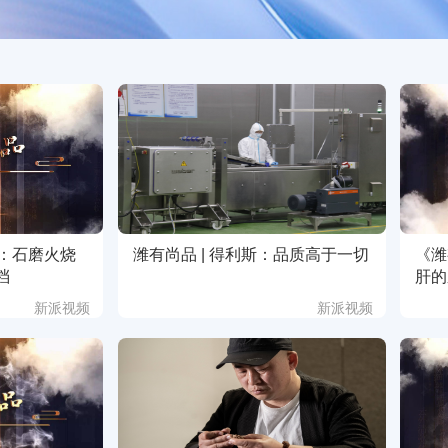
期：石磨火烧
潍有尚品 | 得利斯：品质高于一切
《潍
档
肝的
新派视频
新派视频