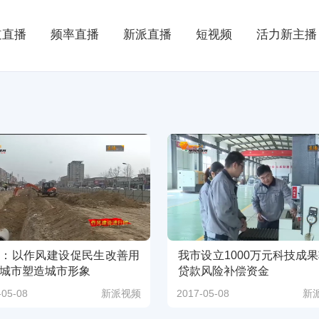
道直播
频率直播
新派直播
短视频
活力新主播
子：以作风建设促民生改善用
我市设立1000万元科技成
城市塑造城市形象
贷款风险补偿资金
-05-08
新派视频
2017-05-08
新