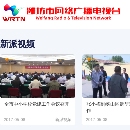
新派视频
全市中小学校党建工作会议召开
张小梅到峡山区调研
作
2017-05-08
新派视频
2017-05-08