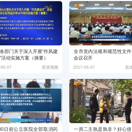
各部门关于深入开展“作风建
全市党内法规和规范性文件
”活动实施方案（摘要）
会议召开
-05-07
新派视频
2017-05-07
新
30日前公立医院全部取消药
一房二主孰是孰非？好心借