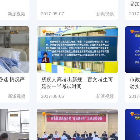
品加
新派视频
2017-05-07
新派视频
2017
昏迷 情况严
残疾人高考出新规：盲文考生可
市政
延长一半考试时间
动实
新派视频
2017-05-06
新派视频
2017