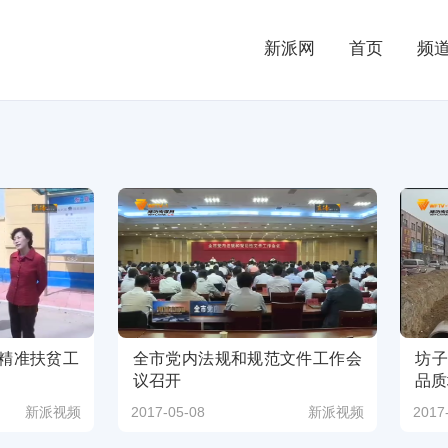
新派网
首页
频
精准扶贫工
全市党内法规和规范文件工作会
坊
议召开
品质
新派视频
2017-05-08
新派视频
2017