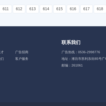
611
612
613
614
615
616
617
618
联系我们
英才
广告招商
广告热线：0536-2998776
我们
客户服务
地址：潍坊市胜利东街85号广
邮编：261061