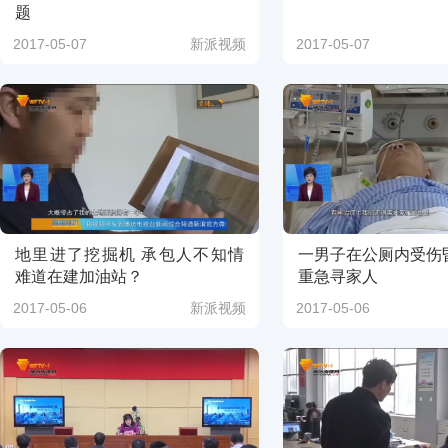
题
2017-05-07
新派视频
2017-05-07
地里进了挖掘机 承包人不知情
一男子在公厕内受伤
难道在建加油站？
重急寻家人
2017-05-06
新派视频
2017-05-06