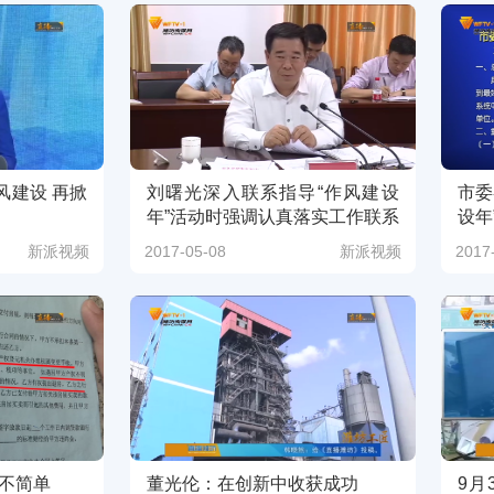
风建设 再掀
刘曙光深入联系指导“作风建设
市委
年”活动时强调认真落实工作联系
设年
点制度把作风建设年活动各项要
新派视频
2017-05-08
新派视频
2017
求部署真正落实到基层
钱不简单
董光伦：在创新中收获成功
9月