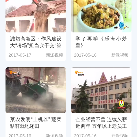
潍坊高新区：作风建设
学了再学《乐海小炒
大“考场”担当实干交“答
皇》
卷”
2017-05-17
新派视频
2017-05-16
新派视频
菜农发明“土机器” 蔬菜
企业经营不善 连续欠薪
秸秆就地还田
近两年 五年以上老员工
成“负翁”
2017-05-16
新派视频
2017-05-16
新派视频