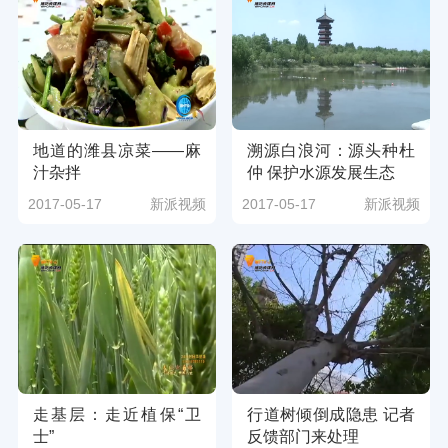
地道的潍县凉菜——麻
溯源白浪河：源头种杜
汁杂拌
仲 保护水源发展生态
2017-05-17
新派视频
2017-05-17
新派视频
走基层：走近植保“卫
行道树倾倒成隐患 记者
士”
反馈部门来处理