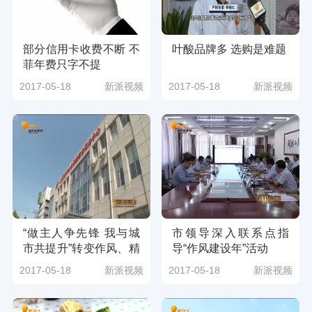
部分信用卡收费不断 不
叶酸品牌多 选购是难题
菲年费只字不提
2017-05-18
新派视频
2017-05-18
新派视频
“做主人争先锋 我与城
市领导深入联系点指
市共提升”转变作风、精
导“作风建设年”活动
准服务主题活动现场会
2017-05-18
新派视频
2017-05-18
新派视频
召开