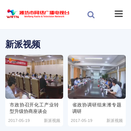
新派视频
市政协召开化工产业转
省政协调研组来潍专题
型升级协商座谈会
调研
2017-05-19
新派视频
2017-05-19
新派视频