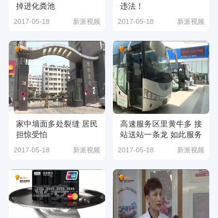
掉进化粪池
违法！
2017-05-18
新派视频
2017-05-18
新派视频
家中墙面多处裂缝 居民
高速服务区里黄牛多 接
担惊受怕
站送站一条龙 如此服务
行不行？
2017-05-18
新派视频
2017-05-18
新派视频