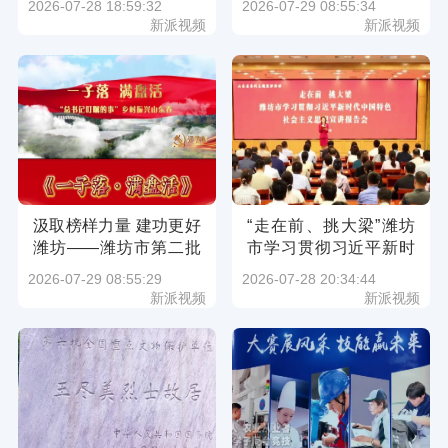
2026-07-28 18:59:32
2026-07-29 08:55:34
新派视频
新派视频
汲取榜样力量 建功更好
“走在前、挑大梁”潍坊
潍坊——潍坊市第二批
市学习贯彻习近平新时
党员教育好教材展播
代中国特色社会主义思
2026-07-29 08:55:29
2026-07-28 20:34:44
《一子落·满盘活》
想宣讲报告会举行
新派视频
新派视频