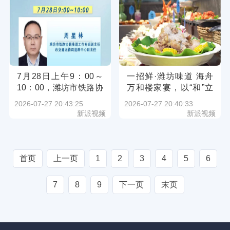
7月28日上午9：00～
一招鲜·潍坊味道 海舟
10：00，潍坊市铁路协
万和楼家宴，以“和”立
调推进工作专班副主
宴，以味传情
2026-07-27 20:43:25
2026-07-27 20:40:33
任、市交通运输局道路
新派视频
新派视频
中心副主任周星林将走
进市融媒体中心新闻广
播《政策访谈》栏目直
播间，敬请关注！
首页
上一页
1
2
3
4
5
6
7
8
9
下一页
末页