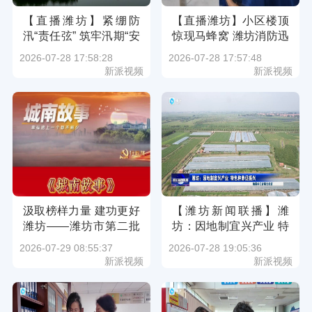
【直播潍坊】紧绷防
【直播潍坊】小区楼顶
汛“责任弦” 筑牢汛期“安
惊现马蜂窝 潍坊消防迅
全堤”
速摘除保安全
2026-07-28 17:58:28
2026-07-28 17:57:48
新派视频
新派视频
汲取榜样力量 建功更好
【潍坊新闻联播】潍
潍坊——潍坊市第二批
坊：因地制宜兴产业 特
党员教育好教材展播
色种养促振兴
2026-07-29 08:55:37
2026-07-28 19:05:36
《城南故事》
新派视频
新派视频