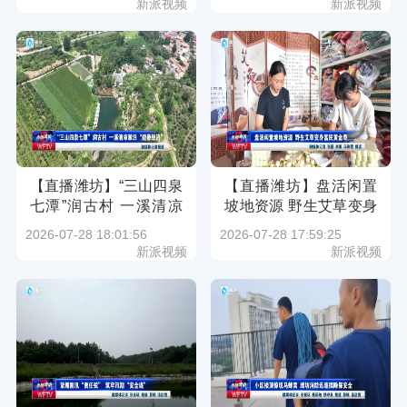
新派视频
新派视频
【直播潍坊】“三山四泉
【直播潍坊】盘活闲置
七潭”润古村 一溪清凉
坡地资源 野生艾草变身
激活“避暑经济”
富民黄金草
2026-07-28 18:01:56
2026-07-28 17:59:25
新派视频
新派视频