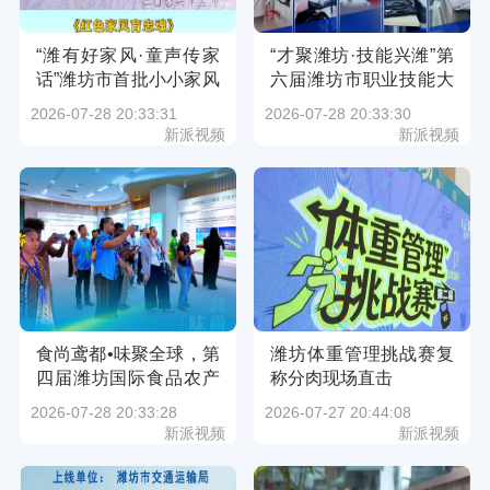
“潍有好家风·童声传家
“才聚潍坊·技能兴潍”第
话”潍坊市首批小小家风
六届潍坊市职业技能大
讲解员发布仪式——
赛——“匠筑潍坊”农业
2026-07-28 20:33:31
2026-07-28 20:33:30
《红色家风育忠魂》
行业职业技能竞赛举行
新派视频
新派视频
食尚鸢都•味聚全球，第
潍坊体重管理挑战赛复
四届潍坊国际食品农产
称分肉现场直击
品博览会，9月15日-17
2026-07-28 20:33:28
2026-07-27 20:44:08
日与您相约。
新派视频
新派视频