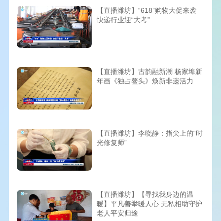
【直播潍坊】“618”购物大促来袭
快递行业迎“大考”
【直播潍坊】古韵融新潮 杨家埠新
年画《独占鳌头》焕新非遗活力
【直播潍坊】李晓静：指尖上的“时
光修复师”
【直播潍坊】【寻找我身边的温
暖】平凡善举暖人心 无私相助守护
老人平安归途