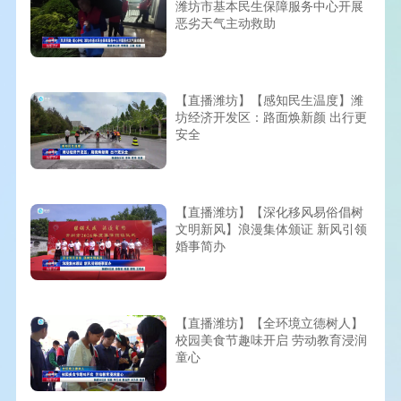
潍坊市基本民生保障服务中心开展
恶劣天气主动救助
【直播潍坊】【感知民生温度】潍
坊经济开发区：路面焕新颜 出行更
安全
【直播潍坊】【深化移风易俗倡树
文明新风】浪漫集体颁证 新风引领
婚事简办
【直播潍坊】【全环境立德树人】
校园美食节趣味开启 劳动教育浸润
童心