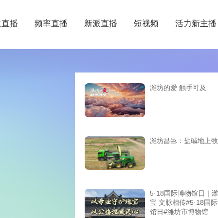
道直播
频率直播
新派直播
短视频
活力新主播
潍坊的爱 触手可及
潍坊昌邑：盐碱地上牧
5·18国际博物馆日｜
宝 文脉相传#5·18国
馆日#潍坊市博物馆