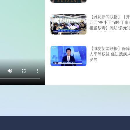
【潍坊新闻联播】【开
五五”奋斗正当时·干事
担当尽责】潍坊:多元“
业”助就业 技能“回炉”
【潍坊新闻联播】保障
人平等权益 促进残疾
发展