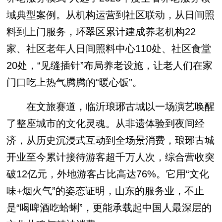
域典型案例。从机构运营到社区联动，从日间照
料到上门服务，环翠区累计建成养老机构22
家、社区老年人日间照料中心110处、社区食堂
20处，“见缝插针”布局养老设施，让老人们在家
门口吃上热气腾腾的“暖心饭”。
在文旅赛道，临沂琅琊古城以一场演艺唤醒
了整座城市的文化灵魂。从非遗体验到夜间经
济，从历史沉浸式互动到全场景消费，琅琊古城
开业至今累计接待游客超千万人次，综合营收突
破12亿元，外地游客占比高达76%。它用“文化
味+烟火气”的姿态证明，山东的服务业，不止
是“喝啤酒吃蛤蜊”，更能承载起中国人最深层的