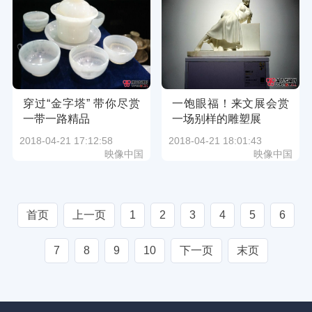
穿过“金字塔” 带你尽赏
一饱眼福！来文展会赏
一带一路精品
一场别样的雕塑展
2018-04-21 17:12:58
2018-04-21 18:01:43
映像中国
映像中国
首页
上一页
1
2
3
4
5
6
7
8
9
10
下一页
末页