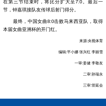
在第三节结束时，将比分扩大至7:0。最后一
节，钟嘉琪接队友传球后射门得分。
最终，中国女曲8:0击败马来西亚队，取得
本届女曲亚洲杯的开门红。
来源:央视体育
编辑:平小娜 张兴红 李丽雪
一审:姜健 李敬友
二审:孙瑞永
三审:管延会