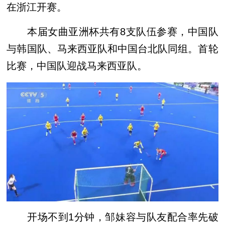
在浙江开赛。
本届女曲亚洲杯共有8支队伍参赛，中国队
与韩国队、马来西亚队和中国台北队同组。首轮
比赛，中国队迎战马来西亚队。
开场不到1分钟，邹妹容与队友配合率先破