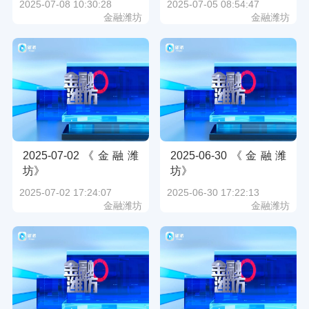
2025-07-08 10:30:28
2025-07-05 08:54:47
金融潍坊
金融潍坊
2025-07-02《金融潍
2025-06-30《金融潍
坊》
坊》
2025-07-02 17:24:07
2025-06-30 17:22:13
金融潍坊
金融潍坊