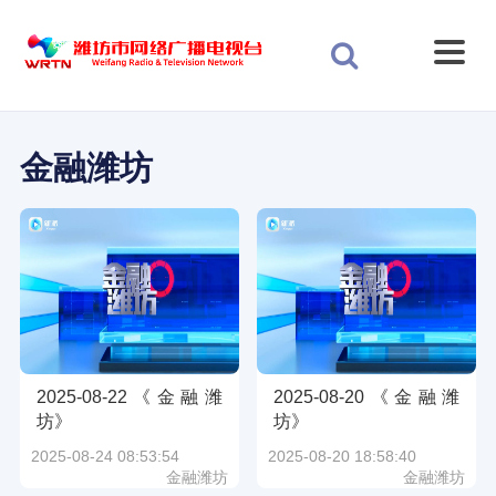
金融潍坊
2025-08-22《金融潍
2025-08-20《金融潍
坊》
坊》
2025-08-24 08:53:54
2025-08-20 18:58:40
金融潍坊
金融潍坊