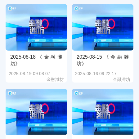
2025-08-18《金融潍
2025-08-15《金融潍
坊》
坊》
2025-08-19 09:08:07
2025-08-16 09:22:17
金融潍坊
金融潍坊