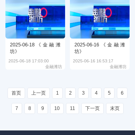
2025-06-18《金融潍
2025-06-16《金融潍
坊》
坊》
2025-06-18 17:03:00
2025-06-16 16:53:17
金融潍坊
金融潍坊
首页
上一页
1
2
3
4
5
6
7
8
9
10
11
下一页
末页