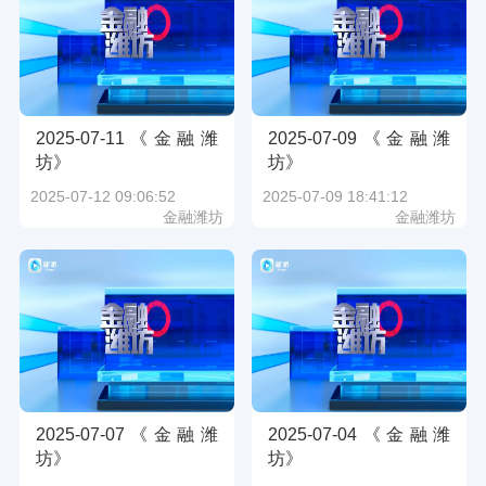
2025-07-11《金融潍
2025-07-09《金融潍
坊》
坊》
2025-07-12 09:06:52
2025-07-09 18:41:12
金融潍坊
金融潍坊
2025-07-07《金融潍
2025-07-04《金融潍
坊》
坊》