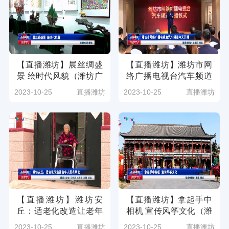
【直播潍坊】展丝绸盛
【直播潍坊】潍坊市网
景 绘时代风貌（潍坊广
络广播电视台汽车频道
电新媒体讯 ）
今天开播（潍坊广电新
2023-10-25
直播潍坊
2023-10-25
直播潍坊
媒体讯 记者：赵学朋）
【直播潍坊】潍坊安
【直播潍坊】拿起手中
丘：适老化改造让老年
相机 宣传风筝文化（潍
人居有所安(潍坊广电新
坊广电新媒体讯 记者：
2023-10-25
直播潍坊
2023-10-25
直播潍坊