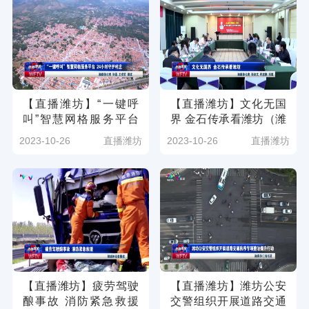
【直播潍坊】“一键呼
【直播潍坊】文化无国
叫”智慧网格服务平台
界 金石传承看潍坊（潍
24小时守护村庄（潍坊
坊广电新媒体讯 记者：
2023-10-26
直播潍坊
2023-10-26
直播潍坊
广电新媒体讯 记者：张
张议文 邢志刚）
磊 王成哲）
【直播潍坊】疲劳驾驶
【直播潍坊】潍坊公安
酿事故 消防紧急救援
交警组织开展道路交通