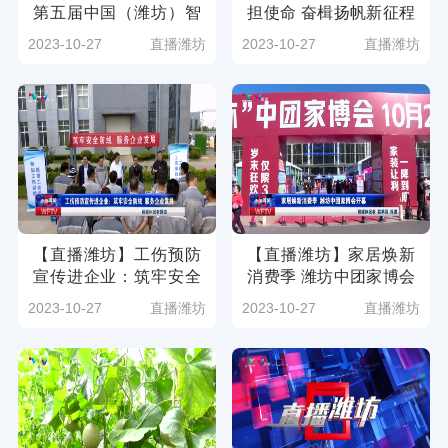
第五届中国（潍坊）智
担使命 奋楫扬帆新征程
能物联网大会即将启
——我市各级工会掀起
2023-10-27
直播潍坊
2023-10-27
直播潍坊
幕！（潍坊广电新媒体
学习贯彻中国工会十八
讯 记者：周腾）
大精神热潮（潍坊广电
新媒体讯）
【直播潍坊】工伤预防
【直播潍坊】家居焕新
宣传进企业：筑牢安全
消费季 潍坊中团家博会
防线 服务企业发展（潍
开幕（潍坊广电新媒体
2023-10-27
直播潍坊
2023-10-27
直播潍坊
坊广电新媒体讯）
讯 记者：赵学朋）