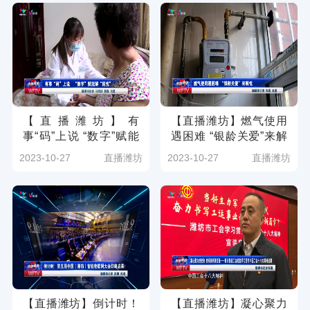
勇）
【直播潍坊】有
【直播潍坊】燃气使用
事“码”上说 “数字”赋能
遇困难 “银龄关爱”来解
解“民忧”（潍坊广电新
忧（潍坊广电新媒体讯
2023-10-27
直播潍坊
2023-10-27
直播潍坊
媒体讯 记者：马玥琪
记者：张磊）
郭鑫）
【直播潍坊】倒计时！
【直播潍坊】凝心聚力