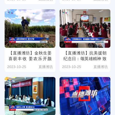
媒体讯 记者：马玥祺
张磊）
王海宁 王勇）
【直播潍坊】金秋生姜
【直播潍坊】抗美援朝
喜获丰收 姜农乐开颜
纪念日：颂英雄精神 致
（潍坊广电新媒体讯）
敬最可爱的人（潍坊广
2023-10-25
直播潍坊
2023-10-25
直播潍坊
电新媒体讯）