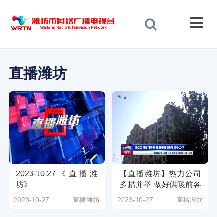
直播潍坊
2023-10-27《直播潍
【直播潍坊】热力公司
坊》
多措并举 做好供暖前各
项准备工作（潍坊广电
2023-10-27
直播潍坊
2023-10-27
直播潍坊
新媒体讯 记者：周腾
于洋 国舒婷 李明岩 王