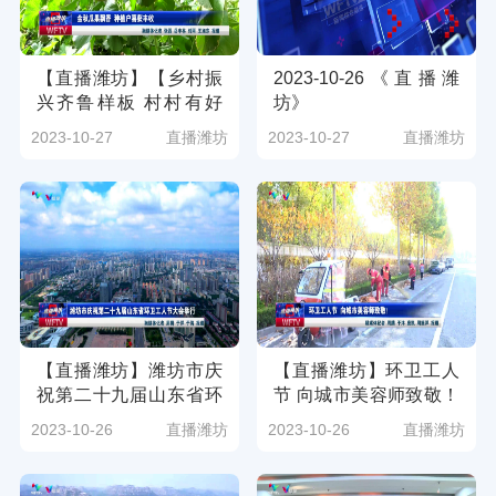
【直播潍坊】【乡村振
2023-10-26《直播潍
兴齐鲁样板 村村有好
坊》
戏】金秋瓜果飘香 种植
2023-10-27
直播潍坊
2023-10-27
直播潍坊
户喜获丰收（潍坊广电
新媒体讯 记者：张磊
岳丰林 刘雨 王旭东）
【直播潍坊】潍坊市庆
【直播潍坊】环卫工人
祝第二十九届山东省环
节 向城市美容师致敬！
卫工人节大会举行（潍
（潍坊广电新媒体讯 记
2023-10-26
直播潍坊
2023-10-26
直播潍坊
坊广电新媒体讯 记者：
者：周腾 于洋 庞凯 周
周腾 于洋 于涛）
振洋）