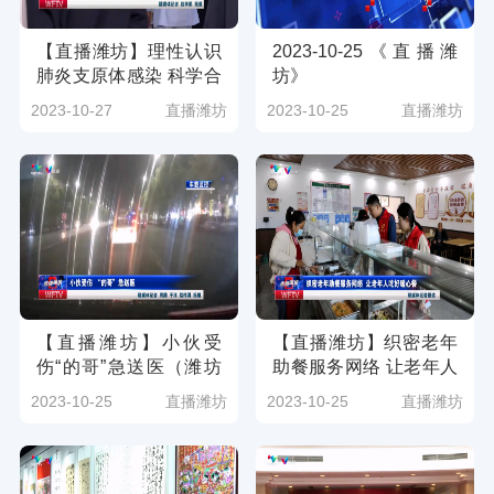
【直播潍坊】理性认识
2023-10-25《直播潍
肺炎支原体感染 科学合
坊》
理应对（潍坊广电新媒
2023-10-27
直播潍坊
2023-10-25
直播潍坊
体讯 记者：赵学朋）
【直播潍坊】小伙受
【直播潍坊】织密老年
伤“的哥”急送医（潍坊
助餐服务网络 让老年人
广电新媒体讯 记者：周
吃好暖心餐(潍坊广电新
2023-10-25
直播潍坊
2023-10-25
直播潍坊
腾 于洋 赵伟淇）
媒体讯）