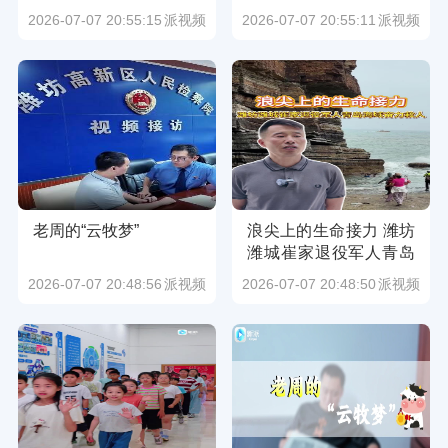
2026-07-07 20:55:15
派视频
2026-07-07 20:55:11
派视频
老周的“云牧梦”
浪尖上的生命接力 潍坊
潍城崔家退役军人青岛
海域奋力救人
2026-07-07 20:48:56
派视频
2026-07-07 20:48:50
派视频