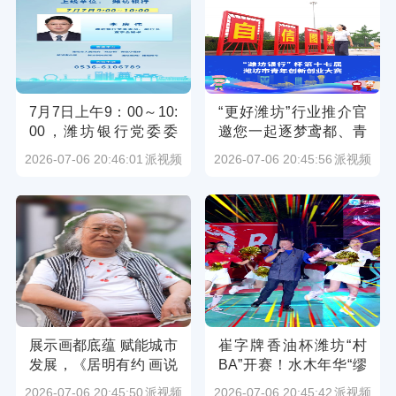
7月7日上午9：00～10:
“更好潍坊”行业推介官
00，潍坊银行党委委
邀您一起逐梦鸢都、青
员、副行长、董事会秘
创未来！
2026-07-06 20:46:01
派视频
2026-07-06 20:45:56
派视频
书李庆伟将走进市融媒
体中心新闻广播《政策
访谈》栏目直播间，敬
请关注！
展示画都底蕴 赋能城市
崔字牌香油杯潍坊“村
发展，《居明有约 画说
BA”开赛！水木年华“缪
潍坊》第一期将于7月7
村长”助阵！
2026-07-06 20:45:50
派视频
2026-07-06 20:45:42
派视频