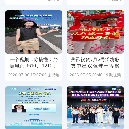
日在潍坊市融媒体中心
新闻频道、经济生活频
道播出。WFTV-1 7月7
日 20:20；WFTV-2 7月
7日 21:00，敬请期待！
一个视频带你搞懂：跨
热烈祝贺7月2号潍坊彩
境电商9610、1210、
友中出双色球一等奖
9710、9810
784万元！
2026-07-06 15:07:06
派视频
2026-07-05 20:40:19
派视频