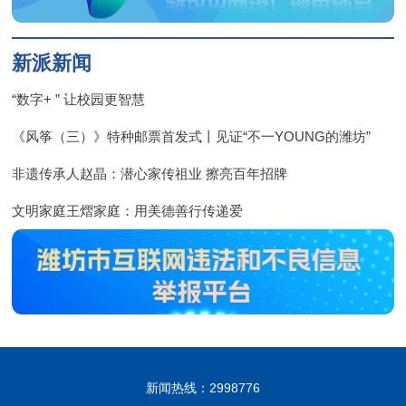
新派新闻
“数字+ ” 让校园更智慧
《风筝（三）》特种邮票首发式丨见证“不一YOUNG的潍坊”
非遗传承人赵晶：潜心家传祖业 擦亮百年招牌
文明家庭王熠家庭：用美德善行传递爱
新闻热线：2998776